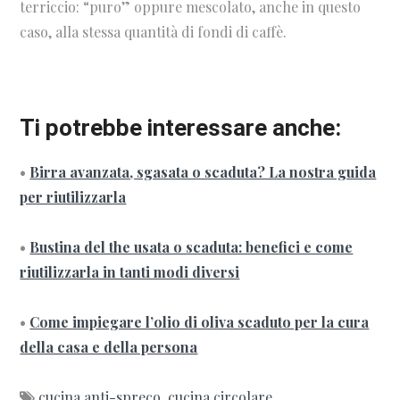
terriccio: “puro” oppure mescolato, anche in questo
caso, alla stessa quantità di fondi di caffè.
Ti potrebbe interessare anche:
•
Birra avanzata, sgasata o scaduta? La nostra guida
per riutilizzarla
•
Bustina del the usata o scaduta: benefici e come
riutilizzarla in tanti modi diversi
•
Come impiegare l’olio di oliva scaduto per la cura
della casa e della persona
cucina anti-spreco
cucina circolare