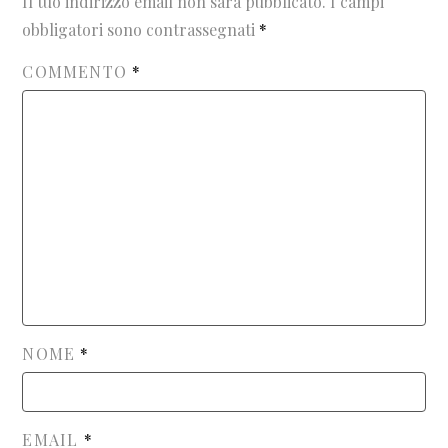
Il tuo indirizzo email non sarà pubblicato.
I campi
obbligatori sono contrassegnati
*
COMMENTO
*
NOME
*
EMAIL
*