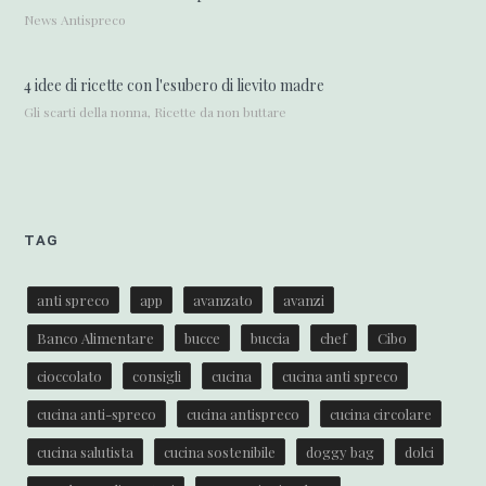
News Antispreco
4 idee di ricette con l'esubero di lievito madre
Gli scarti della nonna, Ricette da non buttare
TAG
anti spreco
app
avanzato
avanzi
Banco Alimentare
bucce
buccia
chef
Cibo
cioccolato
consigli
cucina
cucina anti spreco
cucina anti-spreco
cucina antispreco
cucina circolare
cucina salutista
cucina sostenibile
doggy bag
dolci