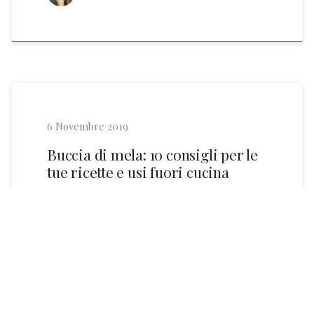
6 Novembre 2019
Buccia di mela: 10 consigli per le
tue ricette e usi fuori cucina
Verde, gialla o rossa che sia la buccia di
mela ha i colori del benessere e del gusto.
Ingiustamente spesso finisce tra gli scarti,
mentre la grande quantità di polifenoli ne
fa una preziosa risorsa[...]
Nara Marrucci