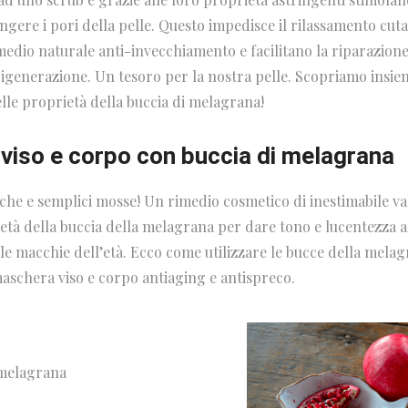
ngere i pori della pelle. Questo impedisce il rilassamento cut
edio naturale anti-invecchiamento e facilitano la riparazione
igenerazione. Un tesoro per la nostra pelle. Scopriamo insi
lle proprietà della buccia di melagrana!
viso e corpo con buccia di melagrana
oche e semplici mosse! Un rimedio cosmetico di inestimabile va
ietà della buccia della melagrana per dare tono e lucentezza al
le macchie dell’età. Ecco come utilizzare le bucce della mela
schera viso e corpo antiaging e antispreco.
 melagrana