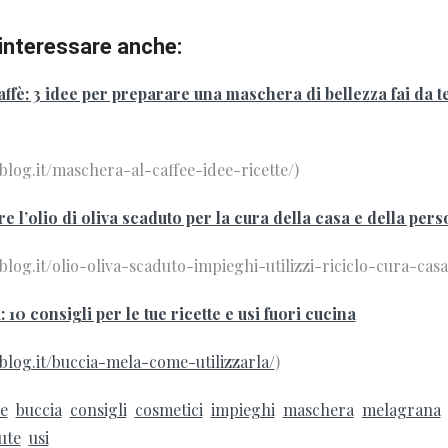
interessare anche:
ffè: 3 idee per preparare una maschera di bellezza fai da te
iblog.it/maschera-al-caffee-idee-ricette/)
 l’olio di oliva scaduto per la cura della casa e della per
iblog.it/olio-oliva-scaduto-impieghi-utilizzi-riciclo-cura-cas
 10 consigli per le tue ricette e usi fuori cucina
iblog.it/buccia-mela-come-utilizzarla/
)
e
buccia
consigli
cosmetici
impieghi
maschera
melagrana
ute
usi