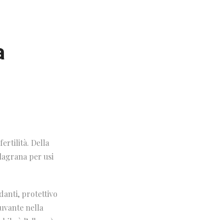
a
rtilità. Della
lagrana per usi
danti, protettivo
iuvante nella