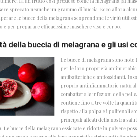
tumore. Di un frutto così prezioso come la melagrana (al masch
sere sprecato neanche un grammo di buccia. Ecco allora alcu
uperare le bucce della melagrana scoprendone le virtù utiliss
co e per preparare efficacissime maschere viso e corpo.
tà della buccia di melagrana e gli usi 
Le bucce di melagrana sono note fi
per le loro proprietà antimicrobic
antibatteriche e antiossidanti. In
proprio antinfiammatorio naturale
combattere le infezioni della pelle
contiene fino a tre volte la quantit
rispetto alla polpa e i polifenoli so
principali alleati della nostra sal
a. Le bucce della melagrana essiccate e ridotte in polvere po
ad uno scrub e grazie alle loro proprietà astringenti stimolan