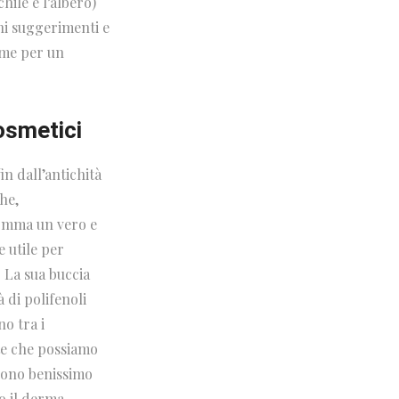
ile è l’albero)
ni suggerimenti e
ime per un
cosmetici
n dall’antichità
he,
somma un vero e
 utile per
. La sua buccia
à di polifenoli
no tra i
ute che possiamo
ssono benissimo
o il derma