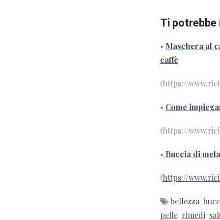
Ti potrebbe 
•
Maschera al ca
caffè
(https://www.ric
•
Come impiegare
(https://www.ric
•
Buccia di mela:
(
https://www.ric
bellezza
bucc
pelle
rimedi
sal