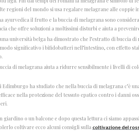
lti figli. Fin dai tempi dei romani la melagrana è simbolo di f
e regioni del mondo si usa regalare melagrane alle coppie in a
a ayurvedica il frutto e la buccia di melagrana sono considera
ia che offre soluzioni a moltissimi disturbi e aiuta a prevenir
una università belga ha dimostrato che l
’estratto di buccia d
odo significativo i bifidobatteri nell’intestino, con effetto sta
o.
buccia di melagrana aiuta a ridurre sensibilmente i livelli di col
di Edimburgo ha studiato che nella buccia di melagrana c’è u
fficace nella protezione del tessuto epatico contro i danni oss
eri.
 giardino o un balcone e dopo questa lettura ci siamo appassi
olerlo coltivare ecco alcuni consigli sulla
coltivazione del ros