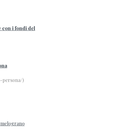
 con i fondi del
sona
a-persona/)
melograno