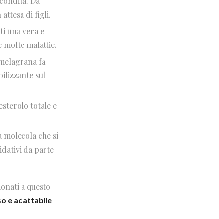
econdità. Da
ttesa di figli.
ti una vera e
e molte malattie.
i melagrana fa
bilizzante sul
esterolo totale e
na
molecola che si
idativi da parte
onati a questo
so e adattabile