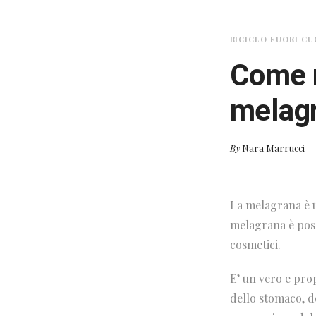
RICICLO FUORI CU
Come r
melagr
By
Nara Marrucci
La melagrana è un
melagrana è poss
cosmetici.
E’ un vero e prop
dello stomaco, de