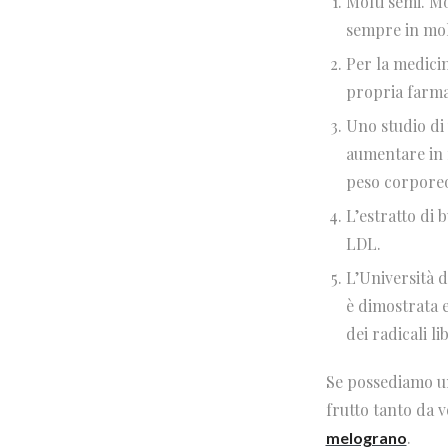
Molti semi. Mo
sempre in molt
Per la medicin
propria farmac
Uno studio di 
aumentare in m
peso corpore
L’estratto di 
LDL.
L’Università 
è dimostrata e
dei radicali lib
Se possediamo un
frutto tanto da v
.
melograno