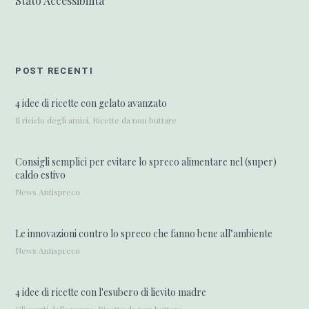
Stato Accessibilità
POST RECENTI
4 idee di ricette con gelato avanzato
Il riciclo degli amici, Ricette da non buttare
Consigli semplici per evitare lo spreco alimentare nel (super)
caldo estivo
News Antispreco
Le innovazioni contro lo spreco che fanno bene all’ambiente
News Antispreco
4 idee di ricette con l'esubero di lievito madre
Gli scarti della nonna, Ricette da non buttare