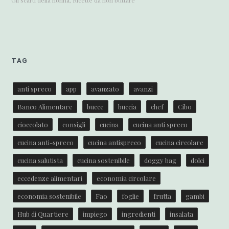
TAG
anti spreco
app
avanzato
avanzi
Banco Alimentare
bucce
buccia
chef
Cibo
cioccolato
consigli
cucina
cucina anti spreco
cucina anti-spreco
cucina antispreco
cucina circolare
cucina salutista
cucina sostenibile
doggy bag
dolci
eccedenze alimentari
economia circolare
economia sostenibile
Fao
foglie
frutta
gambi
Hub di Quartiere
impiego
ingredienti
insalata