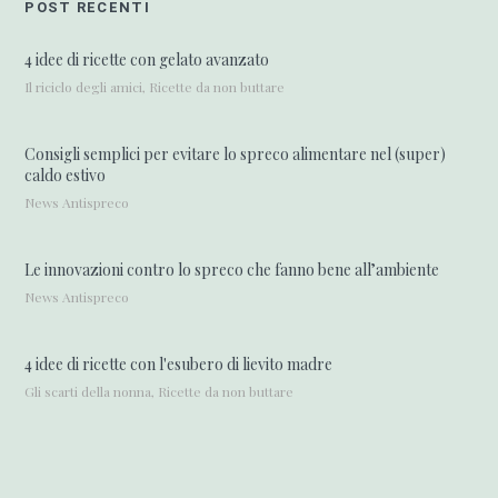
POST RECENTI
4 idee di ricette con gelato avanzato
Il riciclo degli amici, Ricette da non buttare
Consigli semplici per evitare lo spreco alimentare nel (super)
caldo estivo
News Antispreco
Le innovazioni contro lo spreco che fanno bene all’ambiente
News Antispreco
4 idee di ricette con l'esubero di lievito madre
Gli scarti della nonna, Ricette da non buttare