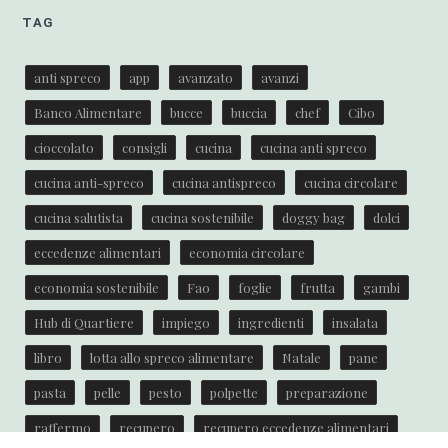
TAG
anti spreco
app
avanzato
avanzi
Banco Alimentare
bucce
buccia
chef
Cibo
cioccolato
consigli
cucina
cucina anti spreco
cucina anti-spreco
cucina antispreco
cucina circolare
cucina salutista
cucina sostenibile
doggy bag
dolci
eccedenze alimentari
economia circolare
economia sostenibile
Fao
foglie
frutta
gambi
Hub di Quartiere
impiego
ingredienti
insalata
libro
lotta allo spreco alimentare
Natale
pane
pasta
pelle
pesto
polpette
preparazione
raffermo
recupero
recupero eccedenze alimentari