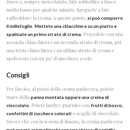
fuoco e, sempre mescolando, fate sobbollire a fuoco
molto basso per qualche minuto. Spegnete a fate
raffreddare la crema. A questo punto,
si può comporre
.
il millefoglie
Mettete una chiacchiera su un piatto e
. Procedete con una
spalmate un primo strato di crema
seconda chiacchiera e un secondo strato di crema, poi
una terza chiacchiera e un ultimo strato di crema e
spolverate con un po’ di zucchero a velo.
Consigli
Per farcire, al posto della crema pasticcera, potete
usare della
panna montata oppure una crema di
. Potete inoltre guarnire con
cioccolato
frutti di bosco,
o scaglie di cioccolato.
confettini di zucchero colorati
Invece che con la scorza di limone, la crema pasticcera
.
può essere aromatizzata con una stecca di vaniglia