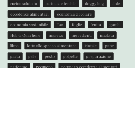
cucina salutista
cucina sostenibile
doggy bag
dolci
eccedenze alimentari
economia circolare
economia sostenibile
Fao
foglie
frutta
gambi
Hub di Quartiere
impiego
ingredienti
insalata
libro
lotta allo spreco alimentare
Natale
pane
pasta
pelle
pesto
polpette
preparazione
raffermo
recupero
recupero eccedenze alimentari
ricetta
ricette
ricette anti spreco
riciclare
riciclo
scarti
semi
spreco
spreco alimentare
torta
Unione Europea
verdure
zucca
zuppa
© 2013 Bonduelle Italia Srl, Via Trento, 1, 24060 San Paolo