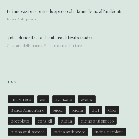
Le innovazioni contro lo spreco che fanno bene all’ambiente
News Antispreco
4 idee di ricette con l'esubero di lievito madre
Gli scarti della nonna, Ricette da non buttare
TAG
anti spreco
app
avanzato
avanzi
Banco Alimentare
bucce
buccia
chef
Cibo
cioccolato
consigli
cucina
cucina anti spreco
cucina anti-spreco
cucina antispreco
cucina circolare