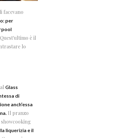
li facevano
o: per
rpool
 Quest'ultimo è il
ontrastare lo
 al
Glass
tessa di
zione anch’essa
Il pranzo
ina.
uo showcooking
 liquerizia e il