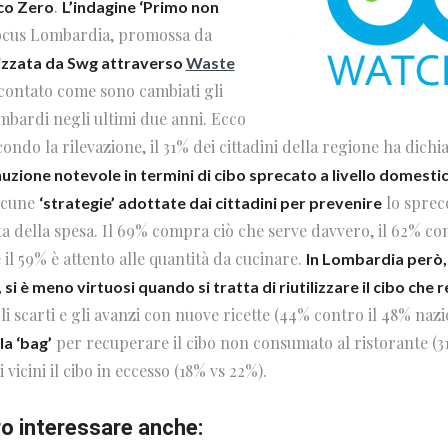
.
co Zero
L’indagine ‘Primo non
focus Lombardia, promossa da
izzata da Swg attraverso
Waste
contato come sono cambiati gli
 lombardi negli ultimi due anni. Ecco
ondo la rilevazione, il 31% dei cittadini della regione ha dichi
uzione notevole in termini di cibo sprecato a livello domesti
alcune
lo sprec
‘strategie’ adottate dai cittadini per prevenire
ta della spesa. Il 69% compra ciò che serve davvero, il 62% con
il 59% è attento alle quantità da cucinare.
In Lombardia però, 
si è meno virtuosi quando si tratta di riutilizzare il cibo che 
i scarti e gli avanzi con nuove ricette (44% contro il 48% naz
per recuperare il cibo non consumato al ristorante (3
la ‘bag’
 vicini il cibo in eccesso (18% vs 22%).
o interessare anche: