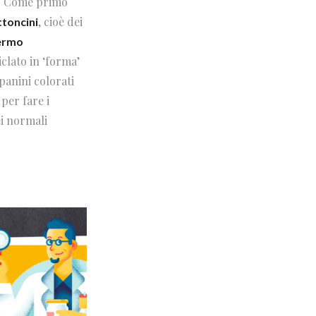
. Come primo
, cioè dei
toncini
fermo
ciclato in ‘forma’
-panini colorati
 per fare i
ei normali