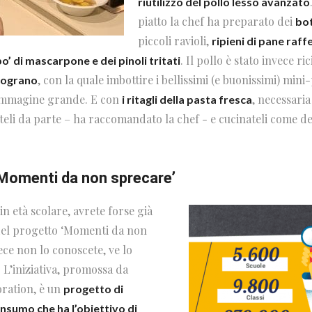
riutilizzo del pollo lesso avanzato
piatto la chef ha preparato dei
bot
piccoli ravioli,
ripieni di pane raf
. Il pollo è stato invece ri
o’ di mascarpone e dei pinoli tritati
, con la quale imbottire i bellissimi (e buonissimi) mini
elograno
’immagine grande. E con
, necessaria
i ritagli della pasta fresca
teli da parte – ha raccomandato la chef - e cucinateli come d
‘Momenti da non sprecare’
 in età scolare, avrete forse già
del progetto ‘Momenti da non
ece non lo conoscete, ve lo
 L’iniziativa, promossa da
ration, è un
progetto di
nsumo che ha l’obiettivo di