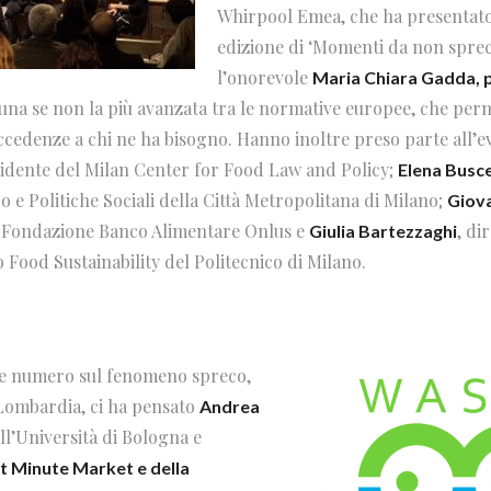
Whirpool Emea, che ha presentato
edizione di ‘Momenti da non spreca
l’onorevole
Maria Chiara Gadda, 
 una se non la più avanzata tra le normative europee, che perm
 eccedenze a chi ne ha bisogno. Hanno inoltre preso parte all’
sidente del Milan Center for Food Law and Policy;
Elena Busc
 e Politiche Sociali della Città Metropolitana di Milano;
Giov
a Fondazione Banco Alimentare Onlus e
, di
Giulia Bartezzaghi
 Food Sustainability del Politecnico di Milano.
he numero sul fenomeno spreco,
Lombardia, ci ha pensato
Andrea
l’Università di Bologna e
t Minute Market e della