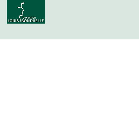
News Antispreco
Ricette da non buttare
Riciclo fuori cucina
Business sostenibile
Legge del riciclo
Stato Accessibilità
POST RECENTI