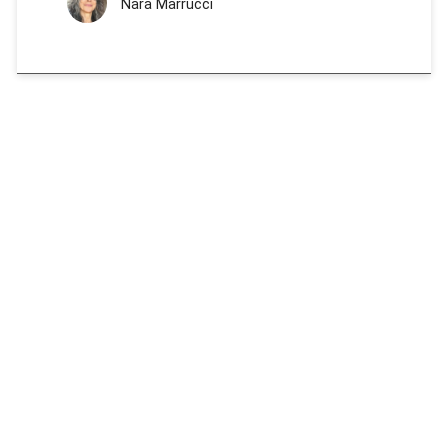
Nara Marrucci
LE BLOGGER
RICICLIAMO INSIEME
News Antispreco
Ricette da non buttare