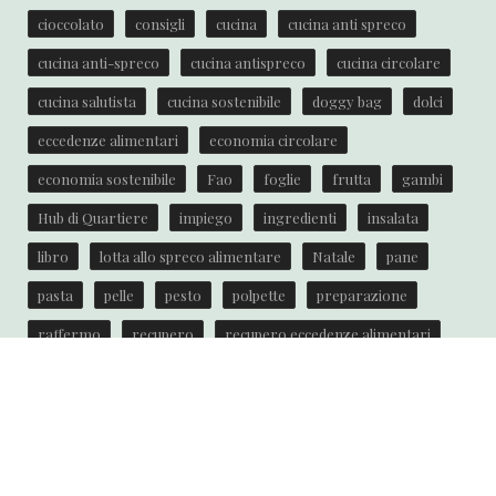
cioccolato
consigli
cucina
cucina anti spreco
cucina anti-spreco
cucina antispreco
cucina circolare
cucina salutista
cucina sostenibile
doggy bag
dolci
eccedenze alimentari
economia circolare
economia sostenibile
Fao
foglie
frutta
gambi
Hub di Quartiere
impiego
ingredienti
insalata
libro
lotta allo spreco alimentare
Natale
pane
pasta
pelle
pesto
polpette
preparazione
raffermo
recupero
recupero eccedenze alimentari
ricetta
ricette
ricette anti spreco
riciclare
riciclo
scarti
semi
spreco
spreco alimentare
torta
Unione Europea
verdure
zucca
zuppa