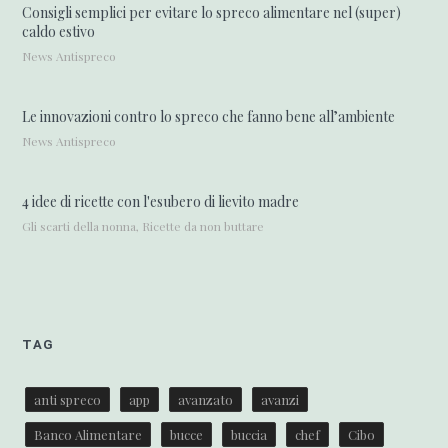
Consigli semplici per evitare lo spreco alimentare nel (super)
caldo estivo
News Antispreco
Le innovazioni contro lo spreco che fanno bene all’ambiente
News Antispreco
4 idee di ricette con l'esubero di lievito madre
Gli scarti della nonna, Ricette da non buttare
TAG
anti spreco
app
avanzato
avanzi
Banco Alimentare
bucce
buccia
chef
Cibo