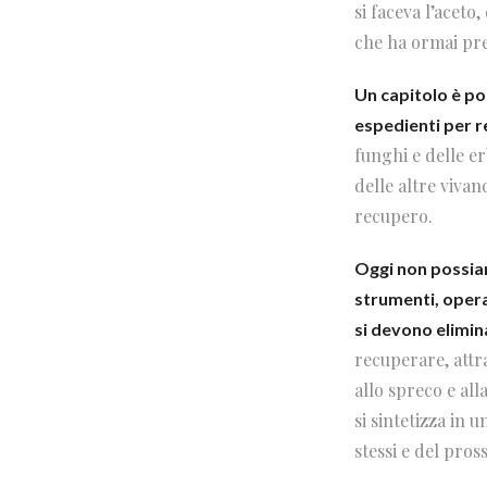
si faceva l’aceto
che ha ormai pre
Un capitolo è poi
espedienti per r
funghi e delle er
delle altre vivan
recupero.
Oggi non possiam
strumenti, opera
si devono elimin
recuperare, attr
allo spreco e all
si sintetizza in 
stessi e del pros