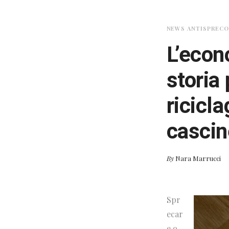
NEWS ANTISPREC
L’econo
storia
ricicl
cascin
By
Nara Marrucci
Spr
ecar
e o