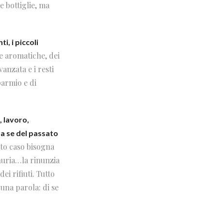
e bottiglie, ma
i, i piccoli
e aromatiche, dei
vanzata e i resti
parmio e di
 lavoro,
Ma se del passato
to caso bisogna
nuria…la rinunzia
ei rifiuti. Tutto
 una parola: di se