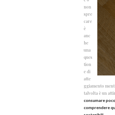
non
spre
care
è
anc
he
una
ques
tion
e di
atte
ggiamento mentale
talvolta è un att
consumare poco e
comprendere qua
sostenibili.