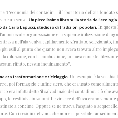
e ‘L’economia dei contadini - il laboratorio dell’aia fondato s
vere un senso.
Un piccolissimo libro sulla storia dell’ecologia 
In questo 
o da Carlo Lapucci, studioso di tradizioni popolari.
l’ammirevole organizzazione e la sapiente utilizzazione di ogn
ntrava nell’aia veniva capillarmente sfruttato, selezionato, finch
più esili al punto che quanto non aveva trovato altro impiego
la diluizione, con la combustione, tornava come fertilizzante 
essun rifiuto, nessun inquinamento”.
Un esempio è la vecchia 
ine era trasformazione e riciclaggio.
rro, poi formaggio e infine siero, che era usato come alimento
rco era infatti detto ‘il salvadanaio del contadino’: ciò che av
mpo, lo restituiva in salumi. Le vinacce dell’uva erano vendute 
estinate a concime. Oppure se ne traeva l’acquato o acquerello
nte. Con i residui del vino, che non era possibile far sedimen