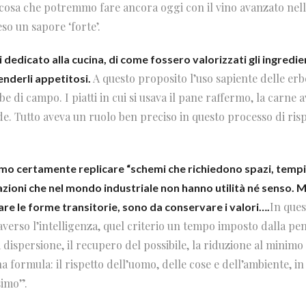
, cosa che potremmo fare ancora oggi con il vino avanzato nell
so un sapore ‘forte’.
 dedicato alla cucina, di come fossero valorizzati gli ingredient
A questo proposito l’uso sapiente delle erb
enderli appetitosi.
be di campo. I piatti in cui si usava il pane raffermo, la carne a
de. Tutto aveva un ruolo ben preciso in questo processo di ris
o certamente replicare “schemi che richiedono spazi, tempi,
zioni che nel mondo industriale non hanno utilità né senso. 
In ques
are le forme transitorie, sono da conservare i valori….
averso l’intelligenza, quel criterio un tempo imposto dalla pe
a dispersione, il recupero del possibile, la riduzione al minimo d
una formula: il rispetto dell’uomo, delle cose e dell’ambiente, in
simo”.