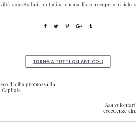
iviltà
consetudini
contadina
cucina
libro
recupero
riciclo
TORNA A TUTTI GLI ARTICOLI
preco di cibo promossa da
a Capitale
Aaa volontar
eccedenze ali