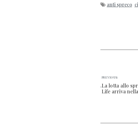
anti spreco
c
PREVIOUS
La lotta allo s
Life arriva nell