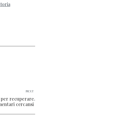
storia
NEXT
i per recuperare
mentari cercansi