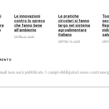
i
Le innovazioni
Le pratiche
Too
contro lo spreco
circolari si fanno
sec
re
che fanno bene
largo nel sistema
Rep
o
all’ambiente
agroalimentare
mili
italiano
sal
Luglio 22, 2026
Giugno 30, 2026
Giug
MENTO
email non sarà pubblicato.
I campi obbligatori sono contrasse