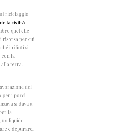
ul riciclaggio
della civiltà
libro quel che
i risorsa per cui
é i rifiuti si
 con la
alla terra.
lavorazione del
 per i porci.
anzava si dava a
per la
, un liquido
tare e depurare,