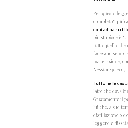
Per questo legger
completo” può a
contadina scritt
più stupisce è “…
tutto quello che e
facevano sempre 
macerazione, con 
Nessun spreco, n
Tutto nelle casc
latte che dava bu
Giustamente il po
lui che, a suo te
distillazione o d
leggero e disseta