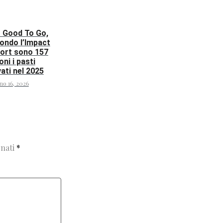
 Good To Go,
ondo l’Impact
ort sono 157
oni i pasti
vati nel 2025
no 16, 2026
gnati
*