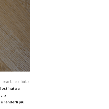
 scarto e rifiuto
 ostinata a
ci a
 renderli più