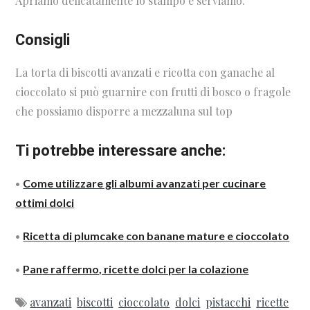
Apriamo delicatamente lo stampo e serviamo.
Consigli
La torta di biscotti avanzati e ricotta con ganache al
cioccolato si può guarnire con frutti di bosco o fragole
che possiamo disporre a mezzaluna sul top
Ti potrebbe interessare anche:
•
Come utilizzare gli albumi avanzati per cucinare
ottimi dolci
•
Ricetta di plumcake con banane mature e cioccolato
•
Pane raffermo, ricette dolci per la colazione
avanzati
biscotti
cioccolato
dolci
pistacchi
ricette