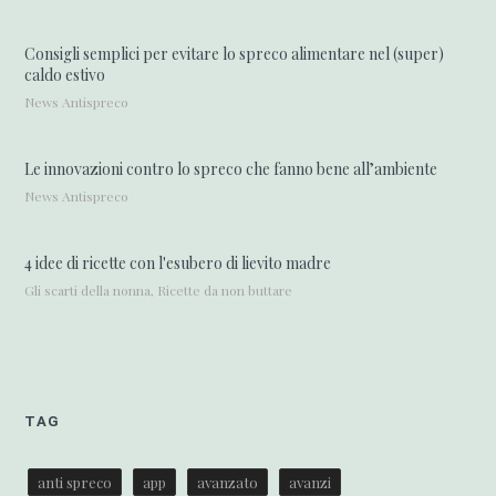
Consigli semplici per evitare lo spreco alimentare nel (super)
caldo estivo
News Antispreco
Le innovazioni contro lo spreco che fanno bene all’ambiente
News Antispreco
4 idee di ricette con l'esubero di lievito madre
Gli scarti della nonna, Ricette da non buttare
TAG
anti spreco
app
avanzato
avanzi