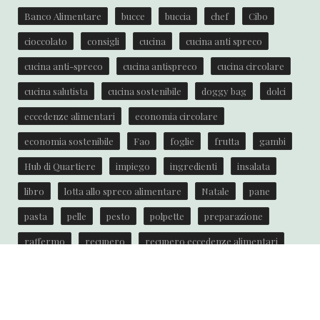
Banco Alimentare
bucce
buccia
chef
Cibo
cioccolato
consigli
cucina
cucina anti spreco
cucina anti-spreco
cucina antispreco
cucina circolare
cucina salutista
cucina sostenibile
doggy bag
dolci
eccedenze alimentari
economia circolare
economia sostenibile
Fao
foglie
frutta
gambi
Hub di Quartiere
impiego
ingredienti
insalata
libro
lotta allo spreco alimentare
Natale
pane
pasta
pelle
pesto
polpette
preparazione
raffermo
recupero
recupero eccedenze alimentari
ricetta
ricette
ricette anti spreco
riciclare
riciclo
scarti
semi
spreco
spreco alimentare
torta
Unione Europea
verdure
zucca
zuppa