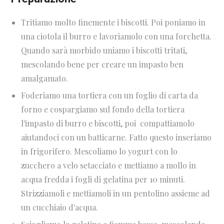
Tritiamo molto finemente i biscotti. Poi p
oniamo in
una ciotola il burro e lavoriamolo con una forchetta.
Quando sarà morbido uniamo i biscotti tritati,
mescolando bene per creare un impasto ben
amalgamato.
Foderiamo una tortiera con un foglio di carta da
forno e c
ospargiamo sul fondo della tortiera
l'impasto di burro e biscotti, poi compattiamolo
aiutandoci con un batticarne. Fatto questo inseriamo
in frigorifero.
Mescoliamo lo yogurt con lo
zucchero a velo setacciato e m
ettiamo a mollo in
acqua fredda i fogli di gelatina per 10 minuti.
Strizziamoli e mettiamoli in un pentolino assieme ad
un cucchiaio d'acqua.