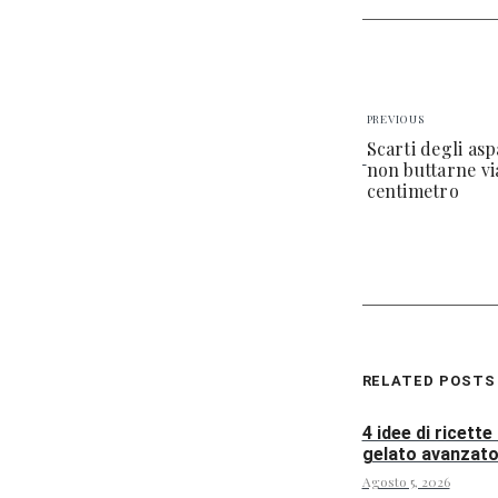
PREVIOUS
Scarti degli as
non buttarne v
centimetro
RELATED POSTS
4 idee di ricette
gelato avanzat
Agosto 5, 2026