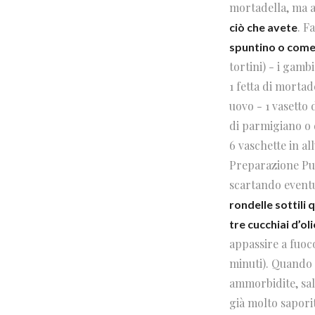
mortadella, ma a
. F
ciò che avete
spuntino o come
tortini)
- i gambi 
1 fetta di mortade
uovo - 1 vasetto 
di parmigiano o d
6 vaschette in all
Preparazione Puli
scartando eventua
rondelle sottili 
tre cucchiai d’oli
appassire a fuoco
minuti). Quando 
ammorbidite, sal
già molto saporit