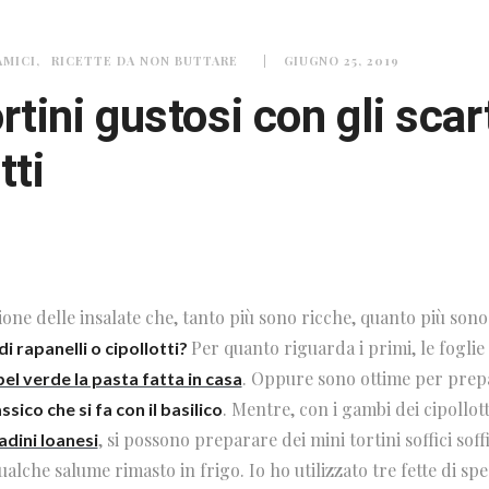
AMICI
RICETTE DA NON BUTTARE
GIUGNO 25, 2019
rtini gustosi con gli scar
tti
gione delle insalate che, tanto più sono ricche, quanto più son
Per quanto riguarda i primi, le fogli
di rapanelli o cipollotti?
. Oppure sono ottime per pre
bel verde la pasta fatta in casa
. Mentre, con i gambi dei cipollotti
assico che si fa con il basilico
, si possono preparare dei mini tortini soffici soff
adini loanesi
qualche salume rimasto in frigo. Io ho utilizzato tre fette di spe