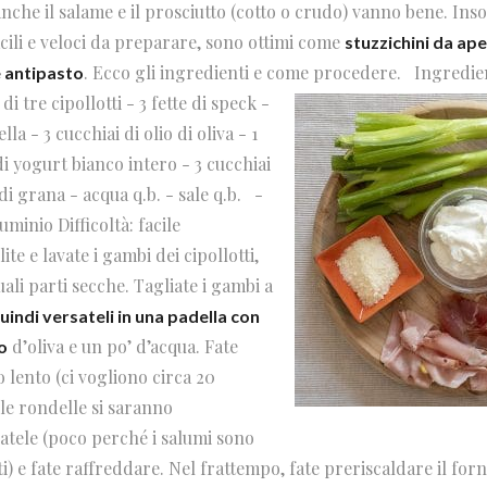
nche il salame e il prosciutto (cotto o crudo) vanno bene. In
acili e veloci da preparare, sono ottimi come
stuzzichini da ape
. Ecco gli ingredienti e come procedere. Ingredien
 antipasto
di tre cipollotti - 3 fette di speck -
lla - 3 cucchiai di olio di oliva - 1
di yogurt bianco intero - 3 cucchiai
i grana - acqua q.b. - sale q.b. -
uminio Difficoltà: facile
te e lavate i gambi dei cipollotti,
li parti secche. Tagliate i gambi a
quindi versateli in una padella con
d’oliva e un po’ d’acqua. Fate
o
 lento (ci vogliono circa 20
le rondelle si saranno
atele (poco perché i salumi sono
i) e fate raffreddare. Nel frattempo, fate preriscaldare il forn