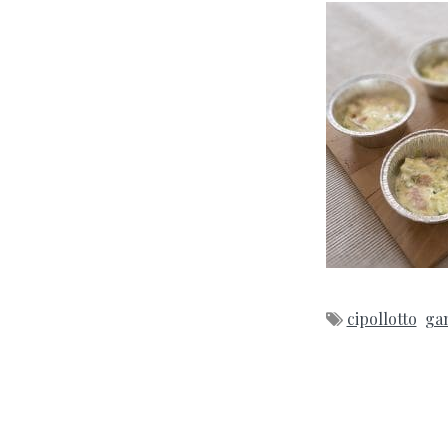
cipollotto
ga