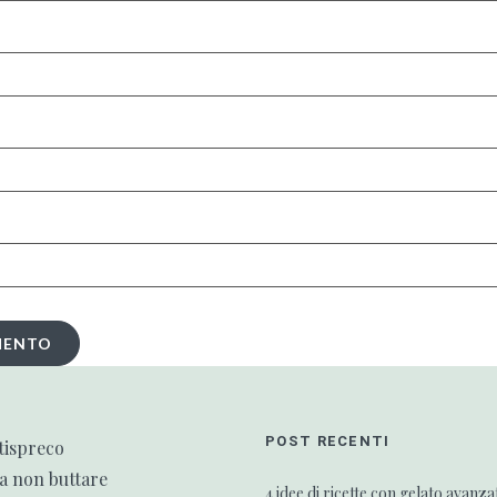
POST RECENTI
tispreco
da non buttare
4 idee di ricette con gelato avanza