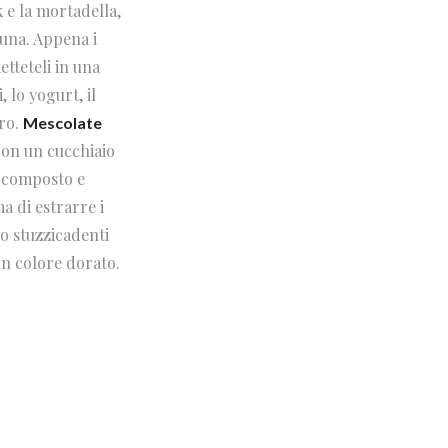
 e la mortadella,
una. Appena i
etteteli in una
, lo yogurt, il
ero.
Mescolate
con un cucchiaio
l composto e
a di estrarre i
no stuzzicadenti
un colore dorato.