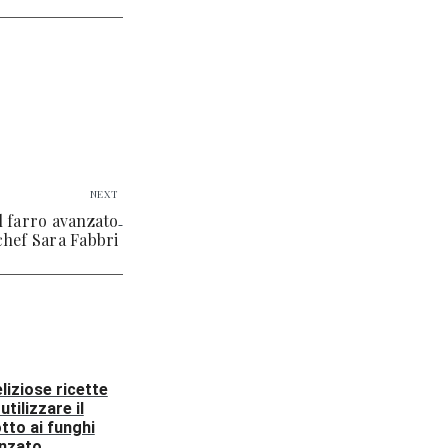
NEXT
il farro avanzato
chef Sara Fabbri
eliziose ricette
utilizzare il
otto ai funghi
nzato