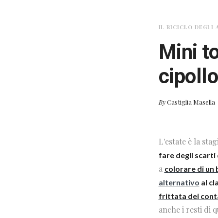
IL RICICLO DEGLI 
Mini to
cipollo
By
Castiglia Masella
L'estate è la sta
fare degli scarti 
a
colorare di un 
alternativo
al cl
frittata dei cont
anche i resti di 