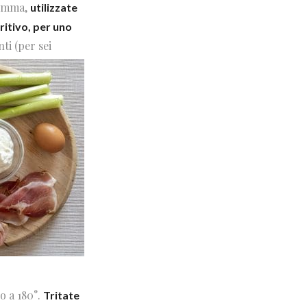
somma,
utilizzate
ritivo, per uno
ti (per sei
o a 180°.
Tritate