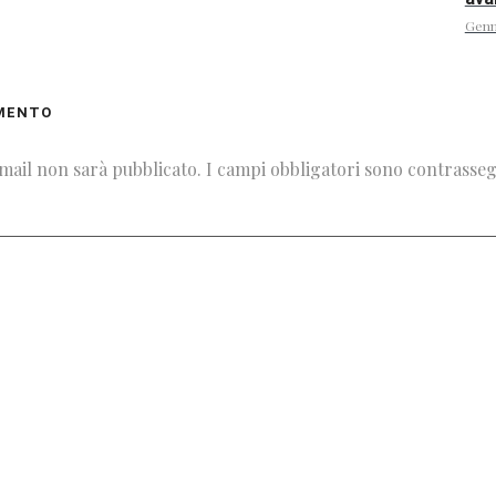
Genn
MENTO
email non sarà pubblicato.
I campi obbligatori sono contrasse