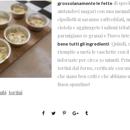
di speck
grossolanamente le fette
aiutandovi magari con una mezzal
cipollotti si saranno raffreddati, m
ciotola e aggiungete i salumi tritati
parmigiano (o grana) e l’uovo int
. Quindi, 
bene tutti gli ingredienti
riempite a metà le vaschette con i
infornate per circa 30 minuti. Prim
tortini dal forno, verificate con u
che siano ben cotti e che abbiano 
Buon spuntino!
mbi
tortini