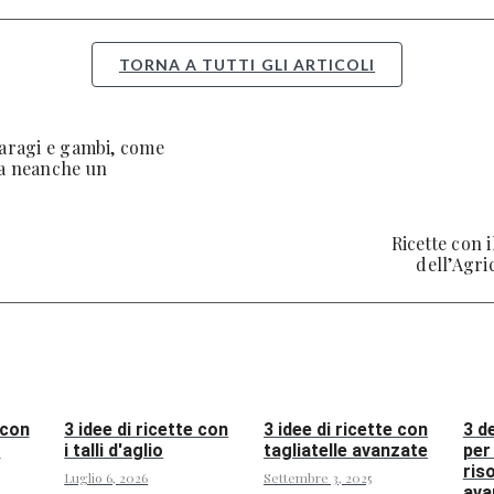
TORNA A TUTTI GLI ARTICOLI
paragi e gambi, come
ia neanche un
Ricette con 
dell’Agri
 con
3 idee di ricette con
3 idee di ricette con
3 d
o
i talli d'aglio
tagliatelle avanzate
per 
ris
Luglio 6, 2026
Settembre 3, 2025
ava