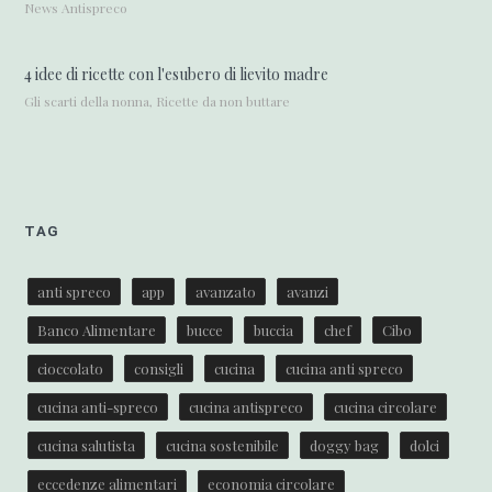
News Antispreco
4 idee di ricette con l'esubero di lievito madre
Gli scarti della nonna, Ricette da non buttare
TAG
anti spreco
app
avanzato
avanzi
Banco Alimentare
bucce
buccia
chef
Cibo
cioccolato
consigli
cucina
cucina anti spreco
cucina anti-spreco
cucina antispreco
cucina circolare
cucina salutista
cucina sostenibile
doggy bag
dolci
eccedenze alimentari
economia circolare