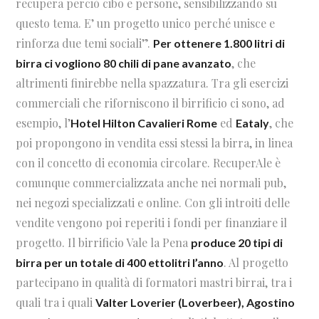
recupera perciò cibo e persone, sensibilizzando su
questo tema. E’ un progetto unico perché unisce e
rinforza due temi sociali”.
Per ottenere 1.800 litri di
, che
birra ci vogliono 80 chili di pane avanzato
altrimenti finirebbe nella spazzatura. Tra gli esercizi
commerciali che riforniscono il birrificio ci sono, ad
esempio, l’
ed
, che
Hotel Hilton Cavalieri Rome
Eataly
poi propongono in vendita essi stessi la birra, in linea
con il concetto di economia circolare. RecuperAle è
comunque commercializzata anche nei normali pub,
nei negozi specializzati e online. Con gli introiti delle
vendite vengono poi reperiti i fondi per finanziare il
progetto. Il birrificio Vale la Pena
produce 20 tipi di
. Al progetto
birra per un totale di 400 ettolitri l’anno
partecipano in qualità di formatori mastri birrai, tra i
quali tra i quali
Valter Loverier (Loverbeer), Agostino