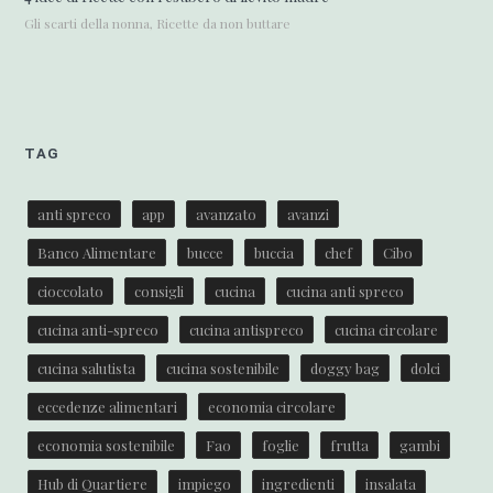
Gli scarti della nonna, Ricette da non buttare
TAG
anti spreco
app
avanzato
avanzi
Banco Alimentare
bucce
buccia
chef
Cibo
cioccolato
consigli
cucina
cucina anti spreco
cucina anti-spreco
cucina antispreco
cucina circolare
cucina salutista
cucina sostenibile
doggy bag
dolci
eccedenze alimentari
economia circolare
economia sostenibile
Fao
foglie
frutta
gambi
Hub di Quartiere
impiego
ingredienti
insalata