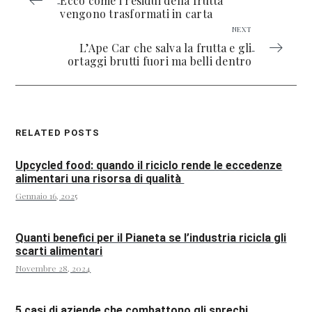
Ecco come i residui della frutta
vengono trasformati in carta
NEXT
L’Ape Car che salva la frutta e gli
ortaggi brutti fuori ma belli dentro
RELATED POSTS
Upcycled food: quando il riciclo rende le eccedenze
alimentari una risorsa di qualità
Gennaio 16, 2025
Quanti benefici per il Pianeta se l’industria ricicla gli
scarti alimentari
Novembre 28, 2024
5 casi di aziende che combattono gli sprechi