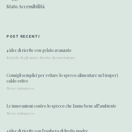
Stato Accessibilità
POST RECENTI
4 idee di ricette con gelato avanzato
Il riciclo degli amici, Ricette da non buttare
Consigli semplici per evitare lo spreco alimentare nel (super)
caldo estivo
News Antispreco
Le innovazioni contro lo spreco che fanno bene all’ambiente
News Antispreco
4 idee di ricette con l'esubero di lievito madre