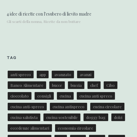
4 idee di ricette con l'esubero di lievito madre
Gli scarti della nonna, Ricette da non buttare
TAG
anti spreco
app
avanzato
avanzi
Banco Alimentare
bucce
buccia
chef
Cibo
cioccolato
consigli
cucina
cucina anti spreco
cucina anti-spreco
cucina antispreco
cucina circolare
cucina salutista
cucina sostenibile
doggy bag
dolci
eccedenze alimentari
economia circolare