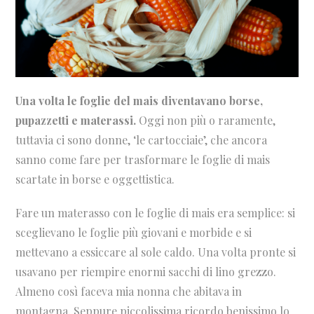
Una volta le foglie del mais diventavano borse,
pupazzetti e materassi.
Oggi non più o raramente,
tuttavia ci sono donne, ‘le cartocciaie’, che ancora
sanno come fare per trasformare le foglie di mais
scartate in borse e oggettistica.
Fare un materasso con le foglie di mais era semplice: si
sceglievano le foglie più giovani e morbide e si
mettevano a essiccare al sole caldo. Una volta pronte si
usavano per riempire enormi sacchi di lino grezzo.
Almeno così faceva mia nonna che abitava in
montagna. Seppure piccolissima ricordo benissimo lo