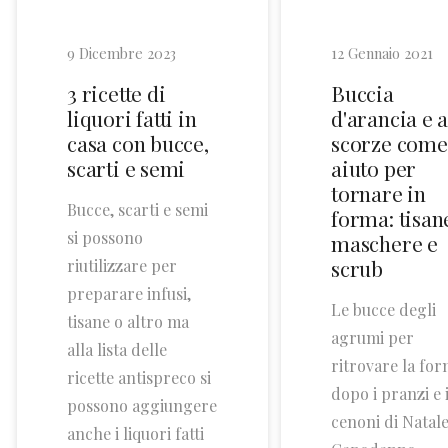
9 Dicembre 2023
12 Gennaio 2021
3 ricette di
Buccia
liquori fatti in
d'arancia e a
casa con bucce,
scorze come
scarti e semi
aiuto per
tornare in
Bucce, scarti e semi
forma: tisan
si possono
maschere e
scrub
riutilizzare per
preparare infusi,
Le bucce degli
tisane o altro ma
agrumi per
alla lista delle
ritrovare la fo
ricette antispreco si
dopo i pranzi e 
possono aggiungere
cenoni di Natale
anche i liquori fatti