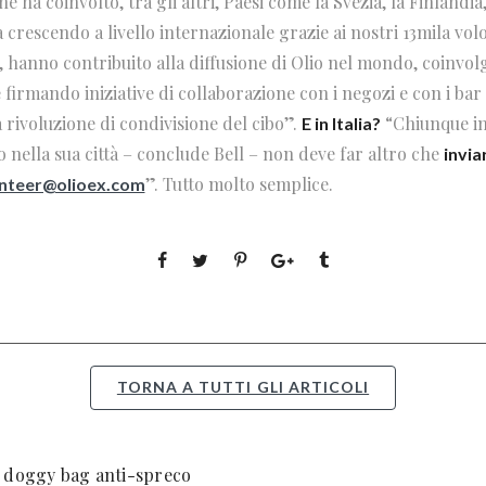
e ha coinvolto, tra gli altri, Paesi come la Svezia, la Finlandia, 
ta crescendo a livello internazionale grazie ai nostri 13mila vol
 hanno contribuito alla diffusione di Olio nel mondo, coinvol
 firmando iniziative di collaborazione con i negozi e con i ba
a rivoluzione di condivisione del cibo”.
“Chiunque in 
E in Italia?
o nella sua città – conclude Bell – non deve far altro che
invia
”. Tutto molto semplice.
nteer@olioex.com
TORNA A TUTTI GLI ARTICOLI
, doggy bag anti-spreco