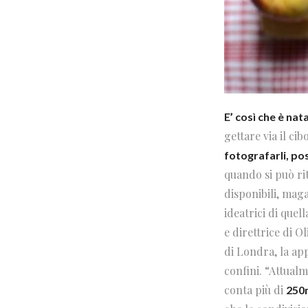
E’ così che è nata
gettare via il ci
fotografarli, po
quando si può rit
disponibili, maga
ideatrici di quel
e direttrice di O
di Londra, la app
confini. “Attual
conta più di
250m