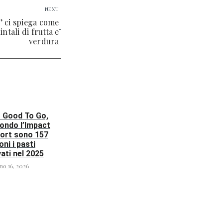
NEXT
’ ci spiega come
ntali di frutta e
verdura
 Good To Go,
ondo l’Impact
ort sono 157
oni i pasti
vati nel 2025
no 16, 2026