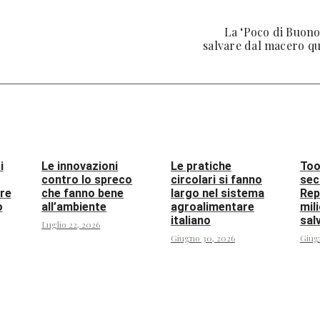
La ‘Poco di Buono
salvare dal macero qui
i
Le innovazioni
Le pratiche
Too
contro lo spreco
circolari si fanno
sec
re
che fanno bene
largo nel sistema
Rep
o
all’ambiente
agroalimentare
mili
italiano
sal
Luglio 22, 2026
Giugno 30, 2026
Giug