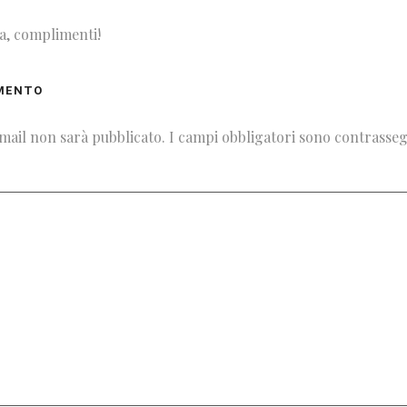
ia, complimenti!
MENTO
email non sarà pubblicato.
I campi obbligatori sono contrasse