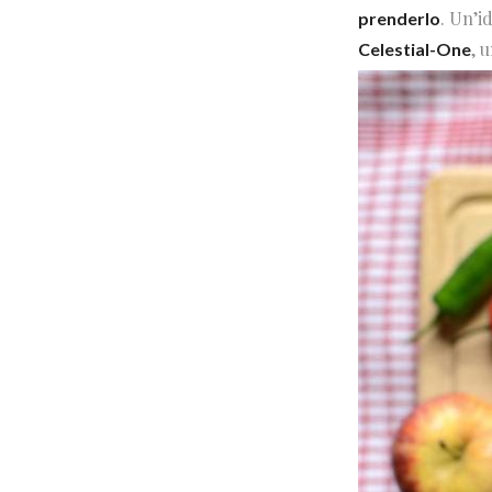
. Un’i
prenderlo
, 
Celestial-One