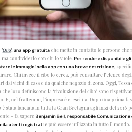
che mette in contatto le persone che 
 ‘
Olio
’, una app gratuita
bo ma condividerlo con chi lo vuole.
Per rendere disponibile gli
, specif
stare le immagini nella app con una breve descrizione
irare. Chi invece il cibo lo cerca, può consultare l’elenco degli
ri dai vicini di casa o da qualche negozio di zona. Oggi, Tessa 
la che loro definiscono la ‘rivoluzione del cibo’ sono rispetti
lio. E, nel frattempo, l’impresa è cresciuta. Dopo una prima fa
 è stata lanciata in tutta la Gran Bretagna agli inizi del 2016 p
mente – fa sapere
,
Benjamin Bell
responsabile Comunicazione d
e può essere utilizzata in tutto il mondo
ila utenti registrati