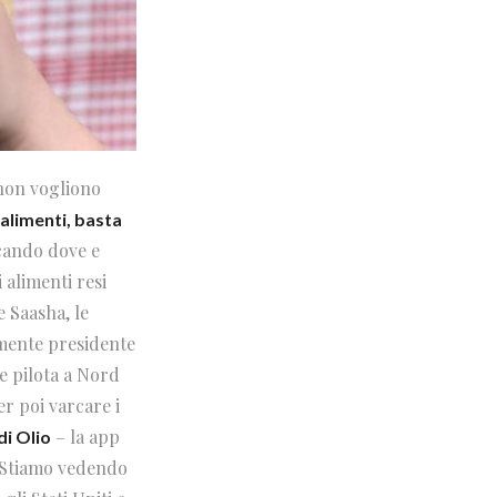
non vogliono
 alimenti, basta
icando dove e
 alimenti resi
e Saasha, le
vamente presidente
se pilota a Nord
er poi varcare i
– la app
i Olio
. Stiamo vedendo