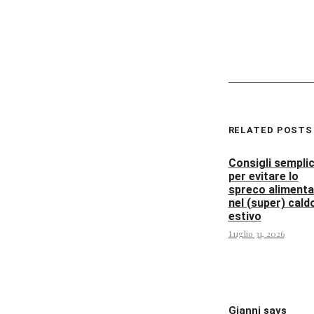
RELATED POSTS
Consigli semplic
per evitare lo
spreco alimenta
nel (super) cald
estivo
Luglio 31, 2026
Gianni says