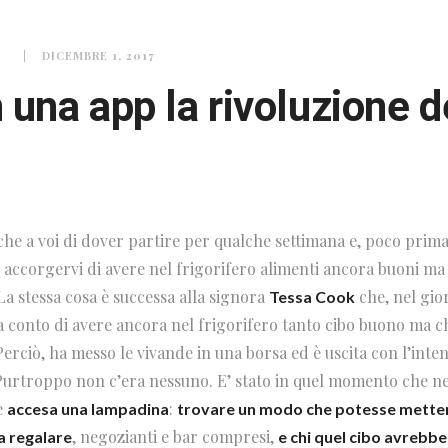
O
DICEMBRE 1, 2017
n una app la rivoluzione d
che a voi di dover partire per qualche settimana e, poco prima
e, accorgervi di avere nel frigorifero alimenti ancora buoni m
La stessa cosa è successa alla signora
che, nel gio
Tessa Cook
esa conto di avere ancora nel frigorifero tanto cibo buono ma 
erciò, ha messo le vivande in una borsa ed è uscita con l’inte
. Purtroppo non c’era nessuno. E’ stato in quel momento che nel
è
:
accesa una lampadina
trovare un modo che potesse mettere
, negozianti e bar compresi,
a regalare
e chi quel cibo avrebb