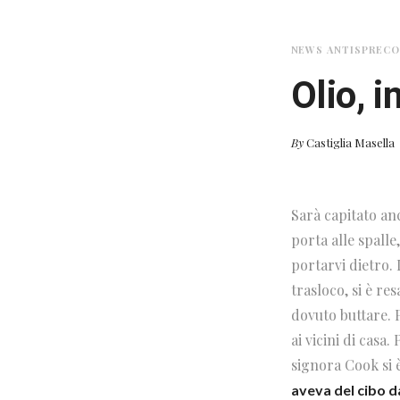
NEWS ANTISPREC
Olio, i
By
Castiglia Masella
Sarà capitato an
porta alle spall
portarvi dietro. 
trasloco, si è r
dovuto buttare. P
ai vicini di casa
signora Cook si 
aveva del cibo d