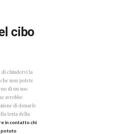
el cibo
 di chiudervi la
a che non potete
rno di un suo
che avrebbe
nzione di donarle
la testa della
 in contatto chi
e potuto