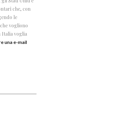
gli Stati Uniti e
ontari che, con
gendo le
r che vogliono
Italia voglia
re una e-mail