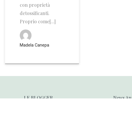
con proprietà
detossificanti.
Proprio come[...]
Madela Canepa
LE BLOGGER
News An
RICICLIAMO INSIEME
Ricette 
Riciclo f
Business
Legge de