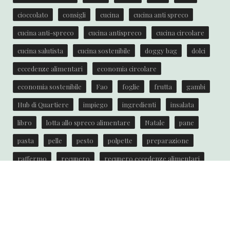
cioccolato
consigli
cucina
cucina anti spreco
cucina anti-spreco
cucina antispreco
cucina circolare
cucina salutista
cucina sostenibile
doggy bag
dolci
eccedenze alimentari
economia circolare
economia sostenibile
Fao
foglie
frutta
gambi
Hub di Quartiere
impiego
ingredienti
insalata
libro
lotta allo spreco alimentare
Natale
pane
pasta
pelle
pesto
polpette
preparazione
raffermo
recupero
recupero eccedenze alimentari
ricetta
ricette
ricette anti spreco
riciclare
riciclo
scarti
semi
spreco
spreco alimentare
torta
Unione Europea
verdure
zucca
zuppa