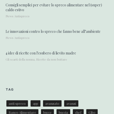
Consigli semplici per evitare lo spreco alimentare nel (super)
caldo estivo
News Antispreco
Le innovazioni contro lo spreco che fanno bene all’ambiente
News Antispreco
4 idee di ricette con l'esubero di lievito madre
Gli scarti della nonna, Ricette da non buttare
TAG
anti spreco
app
avanzato
avanzi
Banco Alimentare
bucce
buccia
chef
Cibo