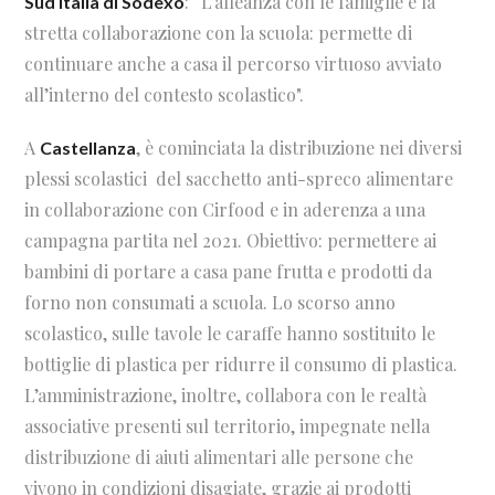
: “L’alleanza con le famiglie e la
Sud Italia di Sodexo
stretta collaborazione con la scuola: permette di
continuare anche a casa il percorso virtuoso avviato
all’interno del contesto scolastico".
A
, è cominciata la distribuzione nei diversi
Castellanza
plessi scolastici
del sacchetto anti-spreco alimentare
in collaborazione con Cirfood e in aderenza a una
campagna partita nel 2021. Obiettivo: permettere ai
bambini di portare a casa pane frutta e prodotti da
forno non consumati a scuola. Lo scorso anno
scolastico, sulle tavole le caraffe hanno sostituito le
bottiglie di plastica per ridurre il consumo di plastica.
L’amministrazione, inoltre, collabora con le realtà
associative presenti sul territorio, impegnate nella
distribuzione di aiuti alimentari alle persone che
vivono in condizioni disagiate, grazie ai prodotti