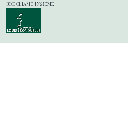
RICICLIAMO INSIEME
News Antispreco
Ricette da non buttare
Riciclo fuori cucina
Business sostenibile
Legge del riciclo
Stato Accessibilità