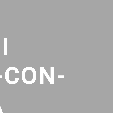
I
-CON-
A