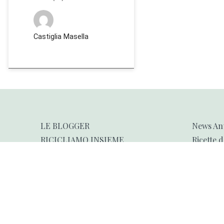
Castiglia Masella
LE BLOGGER
News An
RICICLIAMO INSIEME
Ricette 
Riciclo f
Business
Legge de
Stato Acc